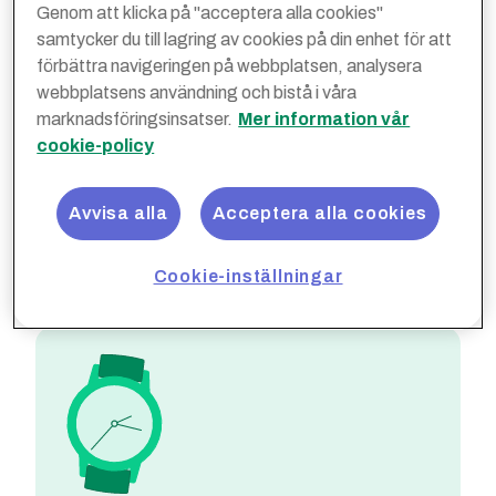
Genom att klicka på "acceptera alla cookies"
samtycker du till lagring av cookies på din enhet för att
förbättra navigeringen på webbplatsen, analysera
webbplatsens användning och bistå i våra
Välkända, trygga
marknadsföringsinsatser.
Mer information vår
inköpsställen
cookie-policy
Vi säkerställer en leverans av hög kvalitet från
våra leverantörer. De allra flesta rabatterna
Avvisa alla
Acceptera alla cookies
tillgodoser även behov av tillgänglighet i hela
landet.
Cookie-inställningar