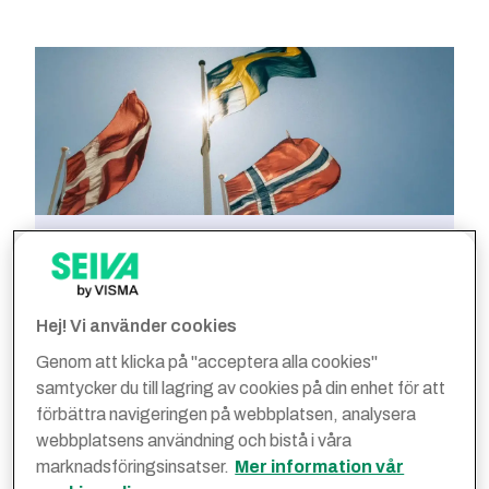
Tre nordiska Visma-bolag
går samman
Hej! Vi använder cookies
Genom sammanslagningen i Advantage Nordic
förenar de tre bolagen sina kompetenser,
Genom att klicka på "acceptera alla cookies"
teknologier och marknadspositioner för att stå
samtycker du till lagring av cookies på din enhet för att
starkare tillsammans och sätta en ny standard
förbättra navigeringen på webbplatsen, analysera
för hur företag arbetar strategiskt med inköp
webbplatsens användning och bistå i våra
och personalförmåner.
marknadsföringsinsatser.
Mer information vår